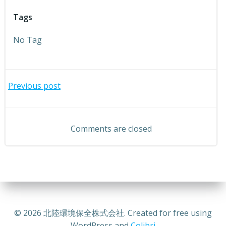
Tags
No Tag
投
Previous post
稿
Comments are closed
ナ
ビ
ゲ
ー
© 2026 北陸環境保全株式会社. Created for free using
WordPress and
Colibri