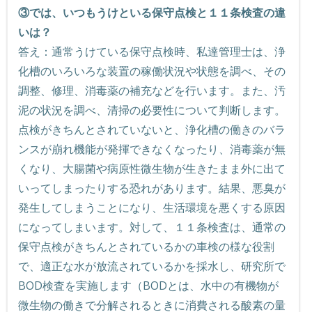
③では、いつもうけといる保守点検と１１条検査の違
いは？
答え：通常うけている保守点検時、私達管理士は、浄
化槽のいろいろな装置の稼働状況や状態を調べ、その
調整、修理、消毒薬の補充などを行います。また、汚
泥の状況を調べ、清掃の必要性について判断します。
点検がきちんとされていないと、浄化槽の働きのバラ
ンスが崩れ機能が発揮できなくなったり、消毒薬が無
くなり、大腸菌や病原性微生物が生きたまま外に出て
いってしまったりする恐れがあります。結果、悪臭が
発生してしまうことになり、生活環境を悪くする原因
になってしまいます。対して、１１条検査は、通常の
保守点検がきちんとされているかの車検の様な役割
で、適正な水が放流されているかを採水し、研究所で
BOD検査を実施します（BODとは、水中の有機物が
微生物の働きで分解されるときに消費される酸素の量